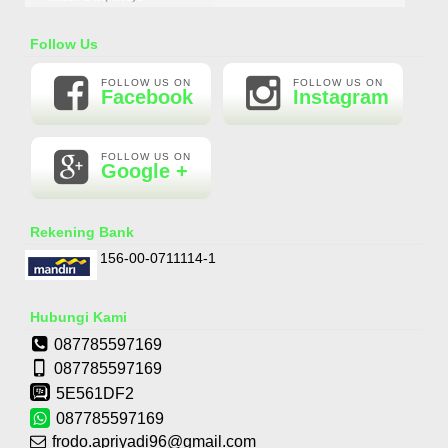
Essential Oil Rasa Passion Fruit
Follow Us
Rp 160.000
210.000
FOLLOW US ON
FOLLOW US ON
Facebook
Instagram
FOLLOW US ON
Google +
Rekening Bank
156-00-0711114-1
Hubungi Kami
087785597169
087785597169
5E561DF2
087785597169
frodo.apriyadi96@gmail.com