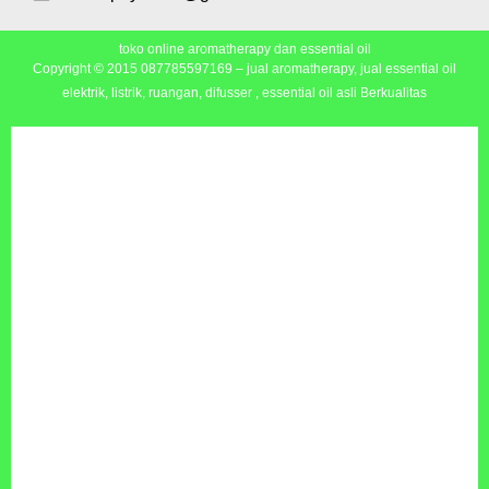
toko online aromatherapy dan essential oil
Copyright © 2015
087785597169 – jual aromatherapy, jual essential oil
elektrik, listrik, ruangan, difusser , essential oil asli Berkualitas