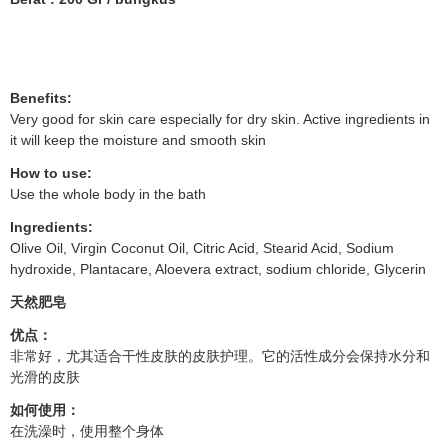
Benefits:
Very good for skin care especially for dry skin. Active ingredients in
it will keep the moisture and smooth skin
How to use:
Use the whole body in the bath
Ingredients:
Olive Oil, Virgin Coconut Oil, Citric Acid, Stearid Acid, Sodium
hydroxide, Plantacare, Aloevera extract, sodium chloride, Glycerin
天然肥皂
优点：
非常好，尤其适合干性皮肤的皮肤护理。它的活性成分会保持水分和
光滑的皮肤
如何使用：
在洗澡时，使用整个身体