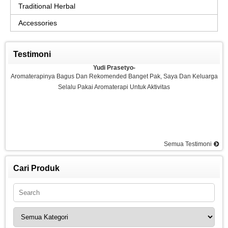
Traditional Herbal
Accessories
Testimoni
Yudi Prasetyo-
Aromaterapinya Bagus Dan Rekomended Banget Pak, Saya Dan Keluarga
Selalu Pakai Aromaterapi Untuk Aktivitas
Semua Testimoni
Agus-
Saya Sangat Puas Dengan Aromaterapi Yang Di Kemarin Saya Pesan, Saya
Pesan Essential Oil Rasa Strawberry Dan Saya Merasakan Ketenangan
Cari Produk
Dan Rilex Di Pikiran Saya, Saya Rekomended Aromaterapi Ini, Terima Kasih