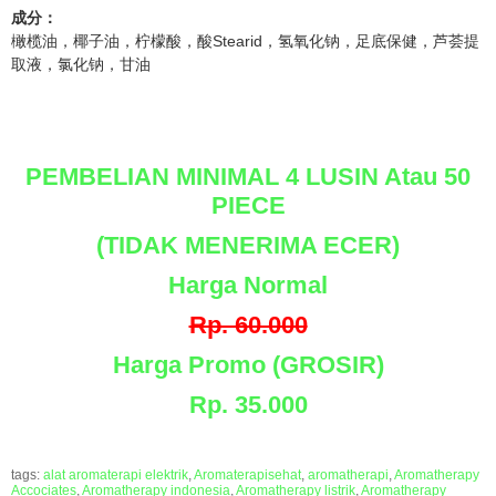
成分：
橄榄油，椰子油，柠檬酸，酸Stearid，氢氧化钠，足底保健，芦荟提
取液，氯化钠，甘油
PEMBELIAN MINIMAL 4 LUSIN Atau 50
PIECE
(TIDAK MENERIMA ECER)
Harga Normal
Rp. 60.000
Harga Promo (GROSIR)
Rp. 35.000
tags:
alat aromaterapi elektrik
,
Aromaterapisehat
,
aromatherapi
,
Aromatherapy
Accociates
,
Aromatherapy indonesia
,
Aromatherapy listrik
,
Aromatherapy