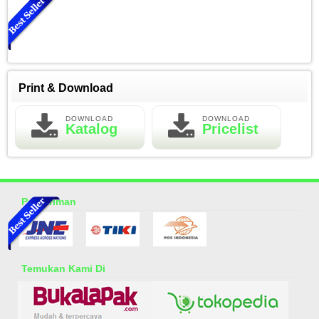
Print & Download
DOWNLOAD
DOWNLOAD
Katalog
Pricelist
Essential Oil Rasa Green Tea
Rp 150.000
200.000
Pengiriman
Temukan Kami Di