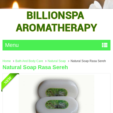
Menu
Home
Bath And Body Care
Natural Soap
Natural Soap Rasa Sereh
Natural Soap Rasa Sereh