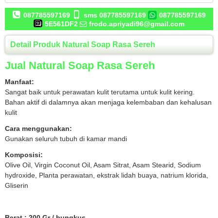
087785597169
sms 087785597169
087785597169
5E561DF2
frodo.apriyadi96@gmail.com
Detail Produk Natural Soap Rasa Sereh
Jual Natural Soap Rasa Sereh
Manfaat:
Sangat baik untuk perawatan kulit terutama untuk kulit kering.
Bahan aktif di dalamnya akan menjaga kelembaban dan kehalusan
kulit
Cara menggunakan:
Gunakan seluruh tubuh di kamar mandi
Komposisi:
Olive Oil, Virgin Coconut Oil, Asam Sitrat, Asam Stearid, Sodium
hydroxide, Planta perawatan, ekstrak lidah buaya, natrium klorida,
Gliserin
Berat : 200 Gr / bungkus